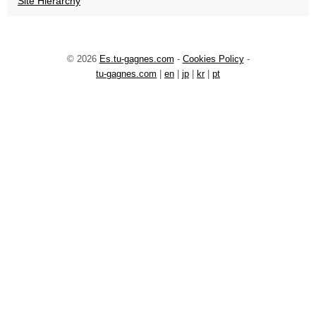
Site Hierarchy
© 2026
Es.tu-gagnes.com
-
Cookies Policy
-
tu-gagnes.com
|
en
|
jp
|
kr
|
pt